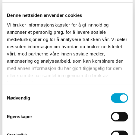
compo, ulike aktiviteter eller sosiale medier. Hva
har du mest lyst til å drive med?
Denne nettsiden anvender cookies
Vi bruker informasjonskapsler for å gi innhold og
annonser et personlig preg, for å levere sosiale
Hva vil det si å være med i crewet?
mediefunksjoner og for å analysere trafikken vår. Vi deler
dessuten informasjon om hvordan du bruker nettstedet
vårt, med partnerne våre innen sosiale medier,
Gratis inngang til arrangementet
annonsering og analysearbeid, som kan kombinere den
med annen informasjon du har gjort tilgjengelig for dem,
Egen plass til gaming på crewbordet
eller som de har samlet inn gjennom din bruk av
tjenestene deres.
Separate sovefasiliteter
Samtykkevalg
Nødvendig
Varierte dager med ulike aktiviteter og
crewmøter
Egenskaper
Medvirker til å skape samhold mellom gamere